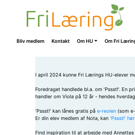
Bliv medlem
Kontakt
Om HU
Om Fri Lærin
I april 2024 kunne Fri Lærings HU-elever mø
Foredraget handlede bl.a. om 'Pssst!'. En p
handler om Viola på 12 år - hendes hverdag, 
'Pssst!' kan lånes gratis på
e-reolen
(som e
Er din elev medlem af Nota, kan
'Pssst!' h
Find inspiration til at arbejde med Annette