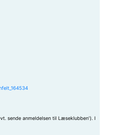
nfelt_164534
vt. sende anmeldelsen til Læseklubben'). I