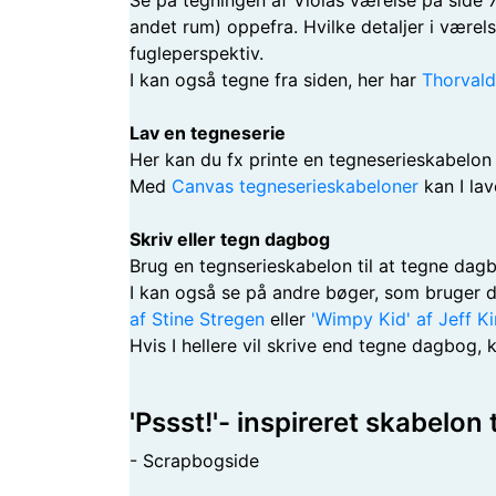
Se på tegningen af Violas værelse på side 70
andet rum) oppefra. Hvilke detaljer i være
fugleperspektiv.
I kan også tegne fra siden, her har
Thorvald
Lav en tegneserie
Her kan du fx printe en tegneserieskabelon
Med
Canvas tegneserieskabeloner
kan I lav
Skriv eller tegn dagbog
Brug en tegnserieskabelon til at tegne dag
I kan også se på andre bøger, som bruger d
af Stine Stregen
eller
'Wimpy Kid' af Jeff K
Hvis I hellere vil skrive end tegne dagbog, 
'Pssst!'- inspireret skabelon
- Scrapbogside