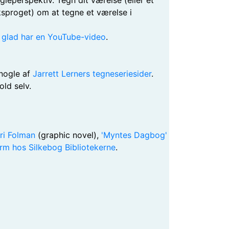
gleperspektiv. Tegn dit værelse (eller et
ksproget) om at tegne et værelse i
 glad har en YouTube-video
.
 nogle af
Jarrett Lerners tegneseriesider
.
old selv.
ri Folman
(graphic novel),
'Myntes Dagbog'
rm hos Silkebog Bibliotekerne
.