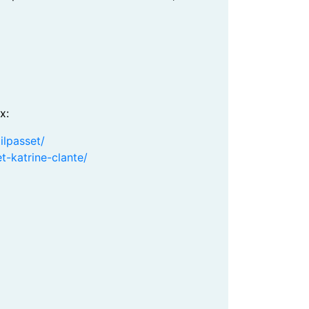
x:
ilpasset/
t-katrine-clante/