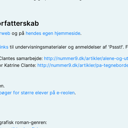
rfatterskab
erweb
og på
hendes egen hjemmeside
.
links
til undervisningsmaterialer og anmeldelser af 'Pssst!'. F
 Clantes samarbejde:
http://nummer9.dk/artikler/alene-og-ut
or Katrine Clante:
http://nummer9.dk/artikler/pa-tegneborde
en.
bøger for større elever på e-reolen
.
 grafisk roman-genren: