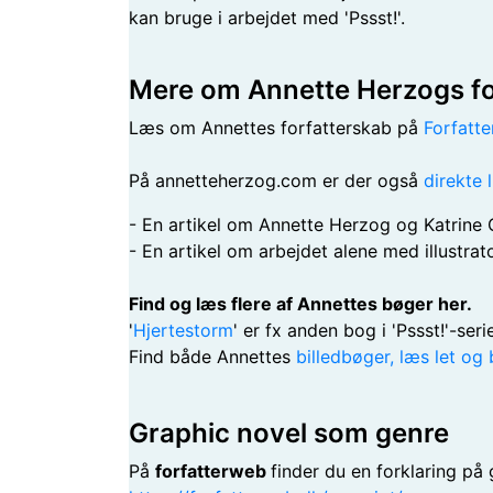
kan bruge i arbejdet med 'Pssst!'.
Mere om Annette Herzogs fo
Læs om Annettes forfatterskab på
Forfatt
På annetteherzog.com er der også
direkte 
- En artikel om Annette Herzog og Katrine
- En artikel om arbejdet alene med illustrat
Find og læs flere af Annettes bøger her.
'
Hjertestorm
' er fx anden bog i 'Pssst!'-seri
Find både Annettes
billedbøger, læs let og 
Graphic novel som genre
På
forfatterweb
finder du en forklaring på