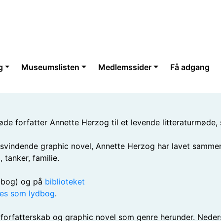
g
Museumslisten
Medlemssider
Få adgang
de forfatter Annette Herzog til et levende litteraturmøde,
risvindende graphic novel, Annette Herzog har lavet sammen
tanker, familie.
-bog) og på
biblioteket
øres som lydbog
.
s forfatterskab og graphic novel som genre herunder. Neder