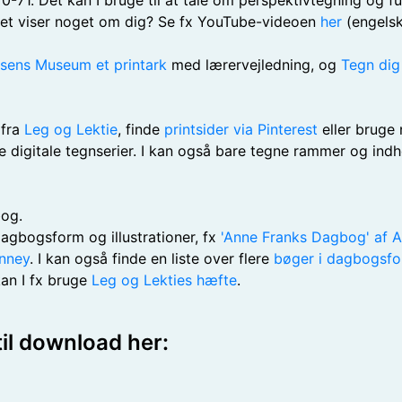
-71. Det kan I bruge til at tale om perspektivtegning og fu
lset viser noget om dig? Se fx YouTube-videoen
her
(engels
sens Museum et printark
med lærervejledning, og
Tegn dig
 fra
Leg og Lektie
, finde
printsider via Pinterest
eller bruge
e digitale tegnserier. I kan også bare tegne rammer og indh
bog.
agbogsform og illustrationer, fx
'Anne Franks Dagbog' af A
inney
. I kan også finde en liste over flere
bøger i dagbogsfo
kan I fx bruge
Leg og Lekties hæfte
.
 til download her: