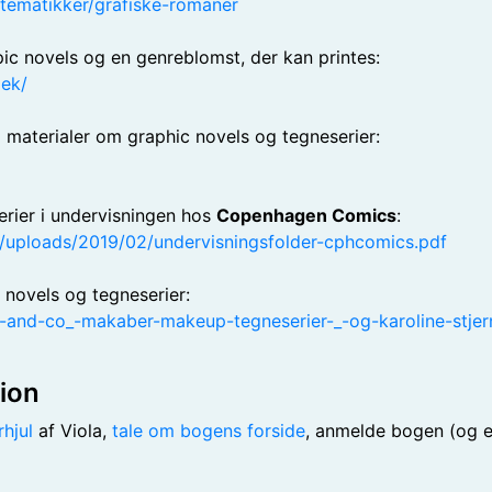
-tematikker/grafiske-romaner
ic novels og en genreblomst, der kan printes:
aek/
l materialer om graphic novels og tegneserier:
erier i undervisningen hos
Copenhagen Comics
:
t/uploads/2019/02/undervisningsfolder-cphcomics.pdf
 novels og tegneserier:
et-and-co_-makaber-makeup-tegneserier-_-og-karoline-stjer
tion
rhjul
af Viola,
tale om bogens forside
, anmelde bogen (og e