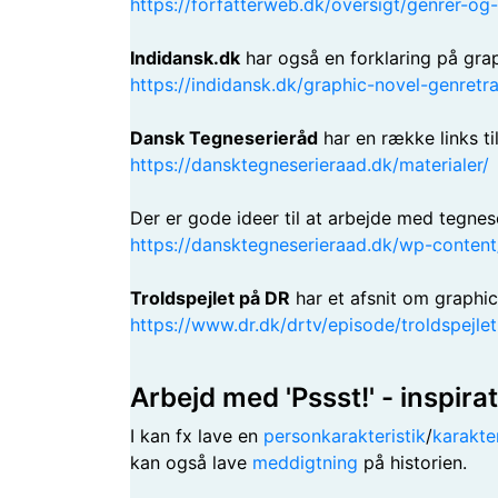
https://forfatterweb.dk/oversigt/genrer-og
Indidansk.dk
har også en forklaring på grap
https://indidansk.dk/graphic-novel-genretr
Dansk Tegneserieråd
har en række links ti
https://dansktegneserieraad.dk/materialer/
Der er gode ideer til at arbejde med tegnes
https://dansktegneserieraad.dk/wp-conten
Troldspejlet på DR
har et afsnit om graphic
https://www.dr.dk/drtv/episode/troldspejl
Arbejd med 'Pssst!' - inspira
I kan fx lave en
personkarakteristik
/
karakte
kan også lave
meddigtning
på historien.