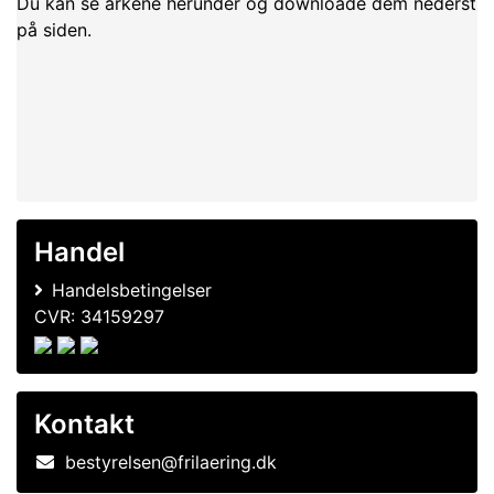
Du kan se arkene herunder og downloade dem nederst
på siden.
Handel
Handelsbetingelser
CVR: 34159297
Kontakt
bestyrelsen@frilaering.dk